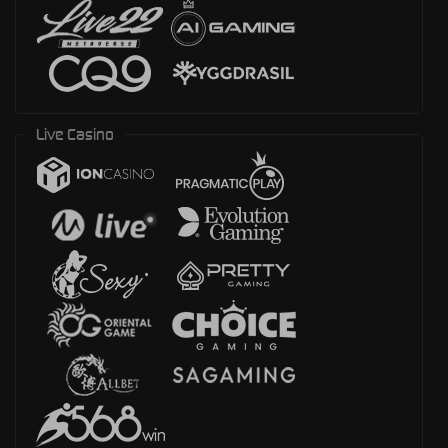
Live Casino