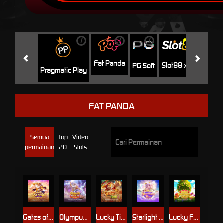
i
i
i
i
i
Facha
Fat Panda
Slot88 x PP
PG Soft
Pragmatic Play
FAT PANDA
Semua
Top
Video
permainan
20
Slots
Gates of Olympus POP
Olympus Wins
Lucky Tiger 1000
Starlight Wins
Lucky Fortune Tree