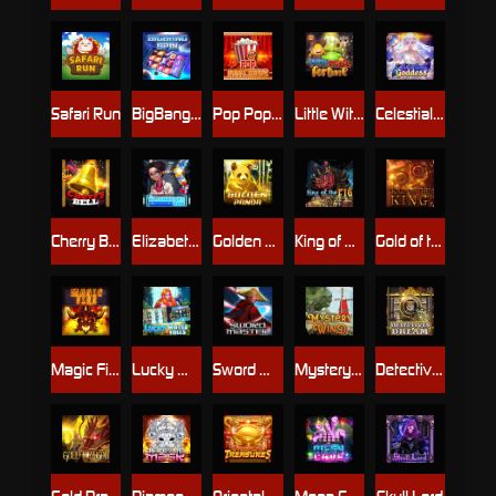
Safari Run
BigBang Spin
Pop Popcorns
Little Witch's Fortune
Celestial Goddess
Cherry Bell
Elizabeth Lab
Golden Panda
King of Pig
Gold of the King
Magic Fire
Lucky Waterfalls
Sword Master
Mystery Wind
Detective’s Dream