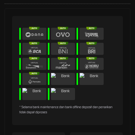
* Selama bank maintenance dan bank offline deposit dan penarikan
tidak dapat diproses