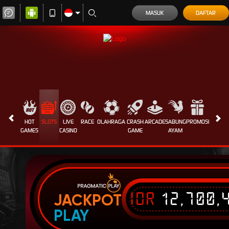
MASUK
DAFTAR
HOT
SLOTS
LIVE
RACE
OLAHRAGA
CRASH
ARCADE
SABUNG
PROMOSI
GAMES
CASINO
GAME
AYAM
IDR
12,700,
JACKPOT
PLAY