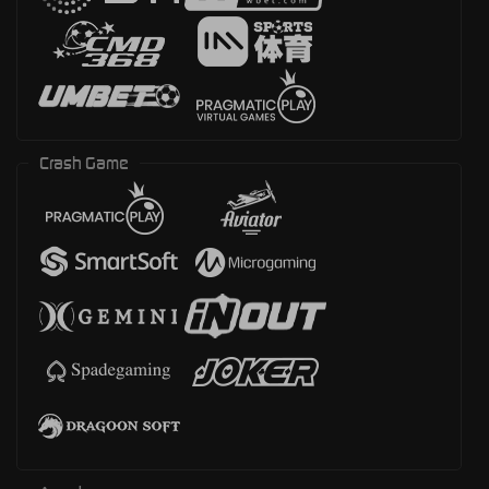
Crash Game