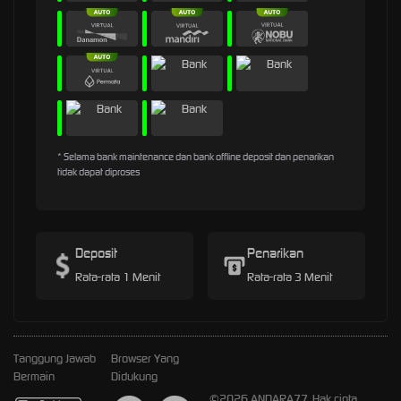
* Selama bank maintenance dan bank offline deposit dan penarikan
tidak dapat diproses
Deposit
Penarikan
Rata-rata 1 Menit
Rata-rata 3 Menit
Tanggung Jawab
Browser Yang
Bermain
Didukung
©2026 ANDARA77. Hak cipta