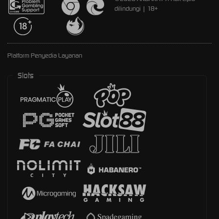
dilindungi | 18+
Platform Penyedia Layanan
Slots