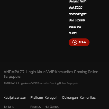
dengan lebih
dari 5000
pertandingan
dan 18.000
pasar per
bulan.
MAIN
ANDARA77: Login Akun VVIP Komunitas Gaming Online
Terpopuler
ANDARA77: Login Akun VVIP Komunitas Gaming Online Terpopuler
Kebijaksanaan
Platform
Kategori
Dukungan
Komunitas
Tentang
Promosi
Hot Games